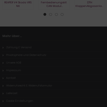
REAPER V4 Skoda VRS
Fernbedienungskit
DTH
NX
CAN Modul
KlappenAbgasanlage
Elektrische Klappe
GR86 & BRZ²
CB1
Mehr über...
Zahlung & Versand
Privatsphäre und Datenschutz
Unsere AGB
Impressum
Kontakt
Widerrufsrecht & Widerrufsformular
Lieferzeit
Cookie Einstellungen