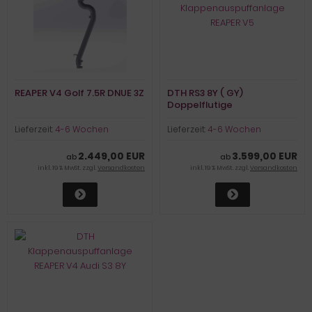
REAPER V4 Golf 7.5R DNUE 3Z
DTH RS3 8Y ( GY)
Doppelflutige
Klappenauspuffanlage
REAPER V5
Lieferzeit:
4-6 Wochen
Lieferzeit:
4-6 Wochen
2.449,00 EUR
3.599,00 EUR
ab
ab
inkl. 19 % MwSt. zzgl.
Versandkosten
inkl. 19 % MwSt. zzgl.
Versandkosten