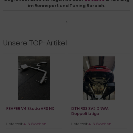
im Rennsport und Tuning Bereich.
>
Unsere TOP-Artikel
REAPER V4 Skoda VRS NX
DTH RS3 8V2 DNWA
Doppelflutige
Klappenauspuffanlage
REAPER V5 OPF
Lieferzeit:
4-6 Wochen
Lieferzeit:
4-6 Wochen