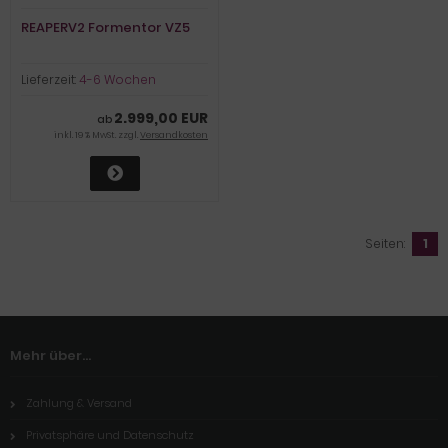
REAPERV2 Formentor VZ5
Lieferzeit:
4-6 Wochen
2.999,00 EUR
ab
inkl. 19 % MwSt. zzgl.
Versandkosten
Seiten:
1
Mehr über...
Zahlung & Versand
Privatsphäre und Datenschutz