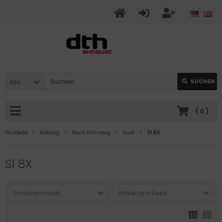
Alle
SUCHEN
(
0
)
Startseite
Katalog
Nach Fahrzeug
Audi
S1 8X
S1 8X
Sortieren nach ...
Artikel pro Seite