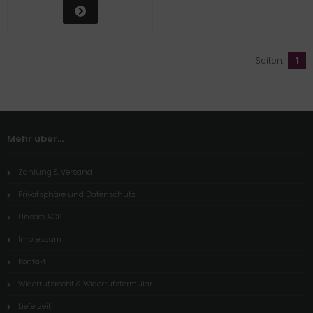
Seiten:
1
Mehr über...
Zahlung & Versand
Privatsphäre und Datenschutz
Unsere AGB
Impressum
Kontakt
Widerrufsrecht & Widerrufsformular
Lieferzeit