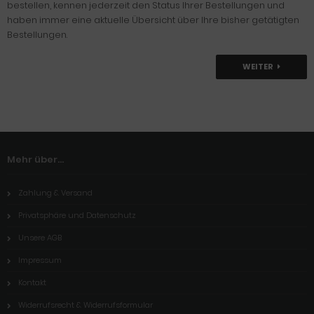
bestellen, kennen jederzeit den Status Ihrer Bestellungen und
haben immer eine aktuelle Übersicht über Ihre bisher getätigten
Bestellungen.
WEITER
Mehr über...
Zahlung & Versand
Privatsphäre und Datenschutz
Unsere AGB
Impressum
Kontakt
Widerrufsrecht & Widerrufsformular